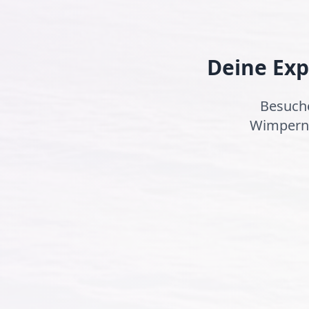
Deine Exp
Besuche
Wimpernv